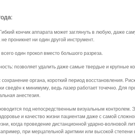
ода:
Гибкий кончик аппарата может заглянуть в любую, даже са
а не проникнет ни один другой инструмент.
 всего один прокол вместо большого разреза.
ость: позволяет удалить даже самые твердые и крупные к
 сохранение органа, короткий период восстановления. Рис
ки сведён к минимуму, ведь лазер работает точечно. Для 
альная анестезия.
проводится под непосредственным визуальным контролем. Э
 здоровье и качество жизни пациентам даже с самой сложн
зни, когда проведение дистанционной ударно-волновой ли
например, при мерцательной аритмии или высокой степени 