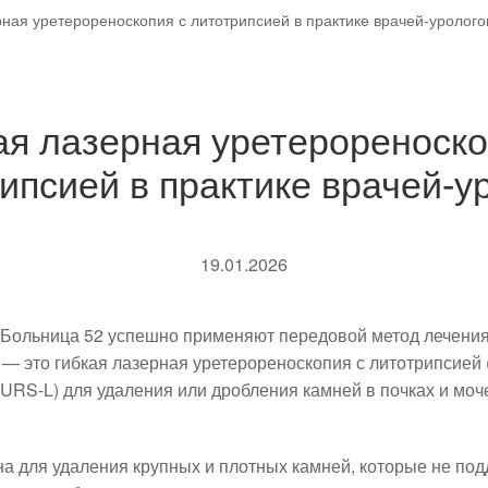
рная уретерореноскопия с литотрипсией в практике врачей-уролого
ая лазерная уретерореноско
ипсией в практике врачей-у
19.01.2026
Больница 52 успешно применяют передовой метод лечения
 это гибкая лазерная уретерореноскопия с литотрипсией (F
 FURS-L) для удаления или дробления камней в почках и мо
а для удаления крупных и плотных камней, которые не по