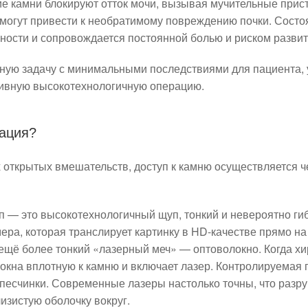
ие камни блокируют отток мочи, вызывая мучительные прист
могут привести к необратимому повреждению почки. Состо
ности и сопровождается постоянной болью и риском разви
ную задачу с минимальными последствиями для пациента, 
ивную высокотехнологичную операцию.
рация?
 открытых вмешательств, доступ к камню осуществляется 
п — это высокотехнологичный щуп, тонкий и невероятно гиб
ра, которая транслирует картинку в HD-качестве прямо на
ещё более тонкий «лазерный меч» — оптоволокно. Когда хир
локна вплотную к камню и включает лазер. Контролируемая 
песчинки. Современные лазеры настолько точны, что разр
изистую оболочку вокруг.