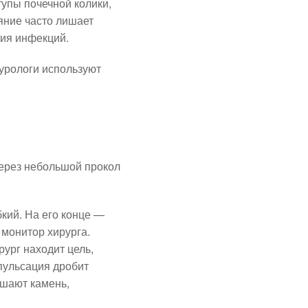
упы почечной колики,
яние часто лишает
тия инфекций.
урологи используют
через небольшой прокол
кий. На его конце —
 монитор хирурга.
ург находит цель,
пульсация дробит
ушают камень,