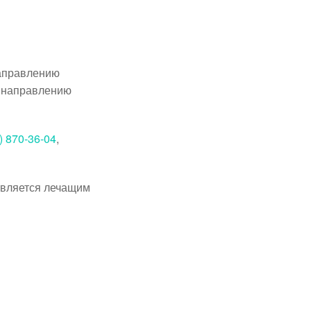
направлению
о направлению
) 870-36-04
,
твляется лечащим