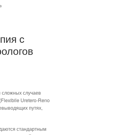
в
пия с
рологов
 сложных случаев
lexibile Uretero-Reno
чевыводящих путях,
ддаются стандартным