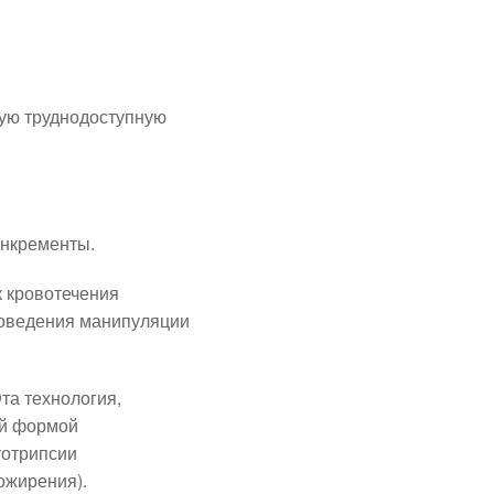
мую труднодоступную
онкременты.
к кровотечения
проведения манипуляции
та технология,
ой формой
тотрипсии
ожирения).