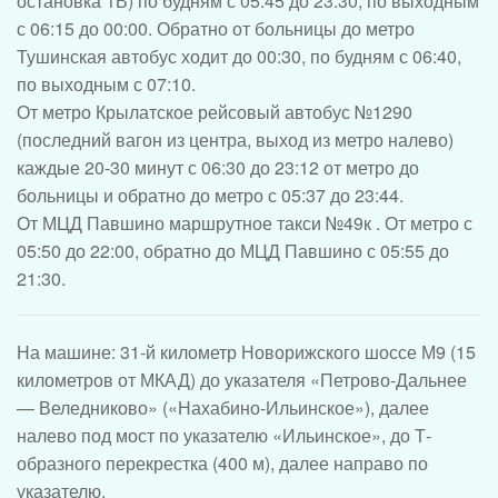
остановка 1В) по будням с 05:45 до 23:30, по выходным
с 06:15 до 00:00. Обратно от больницы до метро
Тушинская автобус ходит до 00:30, по будням с 06:40,
по выходным с 07:10.
От метро Крылатское
рейсовый автобус №1290
(последний вагон из центра, выход из метро налево)
каждые 20-30 минут с 06:30 до 23:12 от метро до
больницы и обратно до метро с 05:37 до 23:44.
От МЦД Павшино
маршрутное такси №49к . От метро с
05:50 до 22:00, обратно до МЦД Павшино с 05:55 до
21:30.
На машине
: 31-й километр Новорижского шоссе М9 (15
километров от МКАД) до указателя «Петрово-Дальнее
— Веледниково» («Нахабино-Ильинское»), далее
налево под мост по указателю «Ильинское», до Т-
образного перекрестка (400 м), далее направо по
указателю.