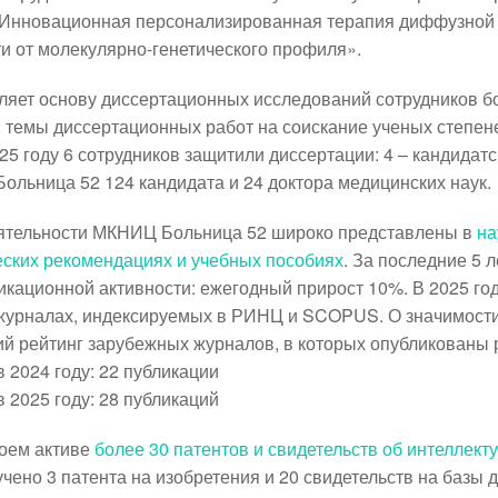
«Инновационная персонализированная терапия диффузной 
 от молекулярно-генетического профиля».
ляет основу диссертационных исследований
сотрудников б
2 темы диссертационных работ на соискание ученых степен
25 году 6 сотрудников защитили диссертации: 4 – кандидатск
ольница 52 124 кандидата и 24 доктора медицинских наук.
еятельности МКНИЦ Больница 52 широко представлены в
на
ских рекомендациях и учебных пособиях
. За последние 5 
икационной активности:
ежегодный прирост 10%. В 2025 го
 журналах, индексируемых в РИНЦ и SCOPUS. О значимости
ий рейтинг зарубежных журналов, в которых опубликованы 
 2024 году: 22 публикации
 2025 году: 28 публикаций
воем активе
более 30 патентов и свидетельств об интеллект
учено 3 патента на изобретения и 20 свидетельств на базы