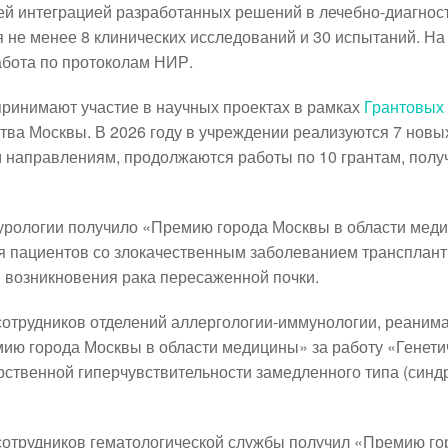
й интеграцией разработанных решений в лечебно-диагнос
 не менее 8 клинических исследований и 30 испытаний. На
абота по протоколам НИР.
 принимают
участие в научных проектах в рамках
Грантовых
ва Москвы. В 2026 году в учреждении реализуются 7 новых
направлениям, продолжаются работы по 10 грантам, полу
 урологии получило «Премию города Москвы в области ме
я пациентов со злокачественным заболеванием трансплант
 возникновения рака пересаженной почки.
 сотрудников отделений аллергологии-иммунологии, реаним
ию города Москвы в области медицины» за работу «Генети
рственной гиперчувствительности замедленного типа (син
 сотрудников гематологической службы получил «Премию го