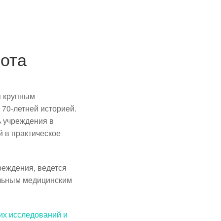
ота
я крупным
70-летней историей.
ь учреждения в
 в практическое
реждения, ведется
альным медицинским
их исследований и