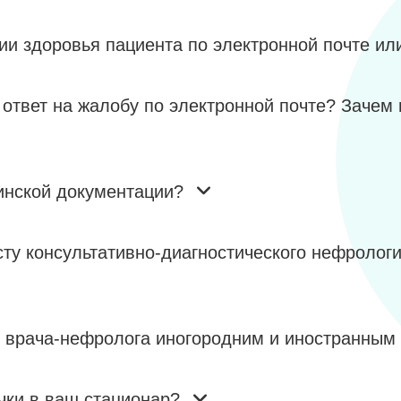
ии здоровья пациента по электронной почте ил
 ответ на жалобу по электронной почте? Зачем
инской документации?
сту консультативно-диагностического нефролог
ю врача-нефролога иногородним и иностранным
чки в ваш стационар?