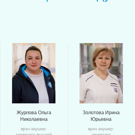
Журлова Ольга
Золотова Ирина
Николаевна
Юрьевна
врач акушер-
врач акушер-
гинеколог высшей
гинеколог