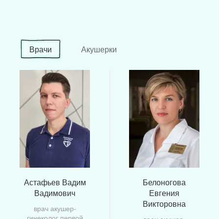
Врачи
Акушерки
Астафьев Вадим
Белоногова
Вадимович
Евгения
Викторовна
врач акушер-
гинеколог первой
врач акушер-