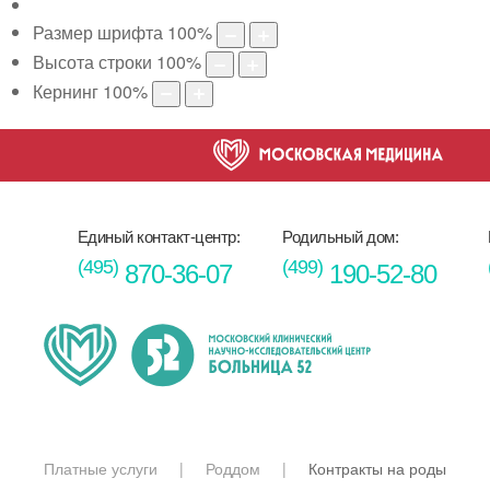
Размер шрифта
100
%
Высота строки
100
%
Кернинг
100
%
Единый контакт-центр:
Родильный дом:
(495)
(499)
870-36-07
190-52-80
Платные услуги
Роддом
Контракты на роды