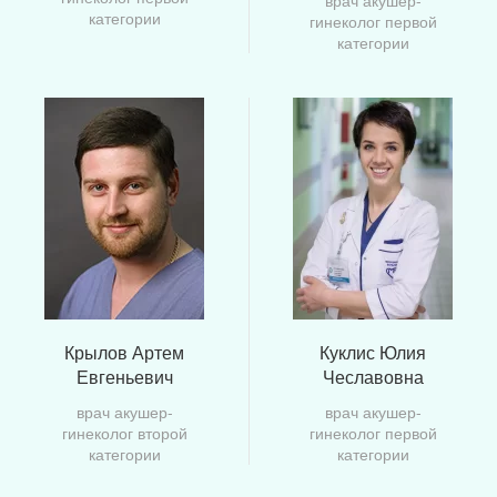
категории
гинеколог первой
категории
Крылов Артем
Куклис Юлия
Евгеньевич
Чеславовна
врач акушер-
врач акушер-
гинеколог второй
гинеколог первой
категории
категории