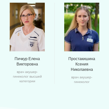
Пичкур Елена
Простакишина
Викторовна
Ксения
Николаевна
врач акушер-
гинеколог высшей
врач акушер-
категории
гинеколог