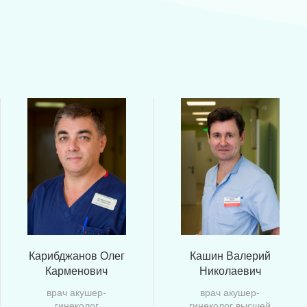
Карибджанов Олег
Кашин Валерий
Карменович
Николаевич
врач акушер-
врач акушер-
гинеколог
гинеколог высшей