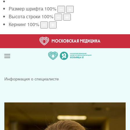
Размер шрифта
100
%
Высота строки
100
%
Кернинг
100
%
Информация о специалисте