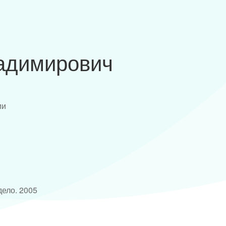
адимирович
ии
ело. 2005