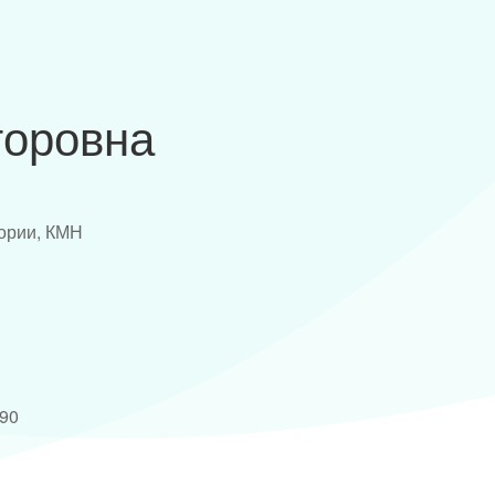
торовна
ории, КМН
990