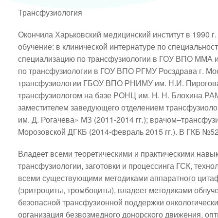
Трансфузиология
Окончила Харьковский медицинский институт в 1990 г.
обучение: в клинической интернатуре по специальности
специализацию по трансфузиологии в ГОУ ВПО ММА им.
по трансфузиологии в ГОУ ВПО РГМУ Росздрава г. Мос
трансфузиологии ГБОУ ВПО РНИМУ им. Н.И. Пирогова 
трансфузиологом на базе РОНЦ им. Н. Н. Блохина РАМН
заместителем заведующего отделением трансфузиолог
им. Д. Рогачева» МЗ (2011-2014 гг.); врачом–трансфу
Морозовской ДГКБ (2014-февраль 2015 гг.). В ГКБ №52 
Владеет всеми теоретическими и практическими навык
трансфузиологии, заготовки и процессинга ГСК, техно
всеми существующими методиками аппаратного цитафе
(эритроциты, тромбоциты), владеет методиками облуче
безопасной трансфузионной поддержки онкологически
организация безвозмедного донорского движения, опт