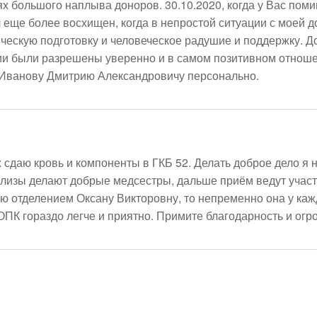
х большого наплыва доноров. 30.10.2020, когда у Вас поми
ыл еще более восхищен, когда в непростой ситуации с моей
ескую подготовку и человеческое радушие и поддержку. До
ции были разрешены уверенно и в самом позитивном отноше
 Иванову Дмитрию Александровичу персонально. 
 сдаю кровь и компоненты в ГКБ 52. Делать доброе дело я 
лизы делают добрые медсестры, дальше приём ведут участл
отделением Оксану Викторовну, то непременно она у каждог
ОПК гораздо легче и приятно. Примите благодарность и огр