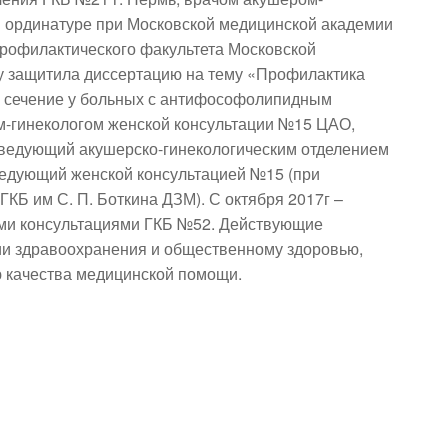
й ординатуре при Московской медицинской академии 
профилактического факультета Московской 
ду защитила диссертацию на тему «Профилактика 
 сечение у больных с антифософолипидным 
м-гинекологом женской консультации №15 ЦАО, 
аведующий акушерско-гинекологическим отделением 
ведующий женской консультацией №15 (при 
Б им С. П. Боткина ДЗМ). С октября 2017г – 
ми консультациями ГКБ №52. Действующие 
ии здравоохранения и общественному здоровью, 
ю качества медицинской помощи.