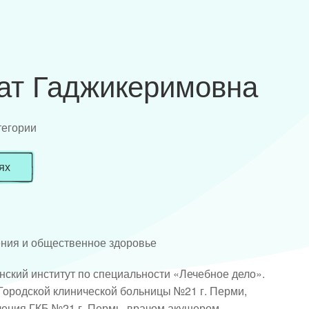
ат Гаджикеримовна
тегории
ях
ения и общественное здоровье
ский институт по специальности «Лечебное дело». 
Городской клинической больницы №21 г. Перми, 
ления ГКБ №21 г. Пермь, врачом акушером-