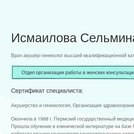
Исмаилова Сельмин
Врач акушер-гинеколог высшей квалификационной ка
Отдел организации работы в женских консультаци
Сертификат специалиста:
Акушерство и гинекология, Организация здравоохран
Окончила в 1988 г. Пермский государственный медицин
Прошла обучение в клинической интернатуре на базе 
работала врачом гинекологом гинекологического отде