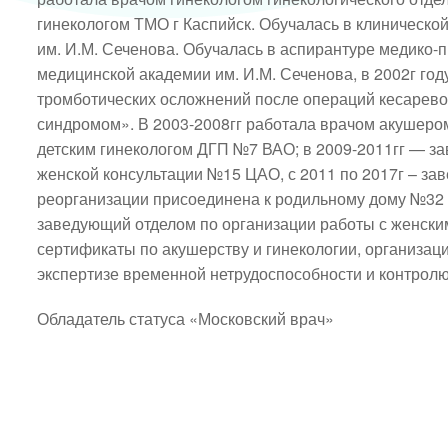
гинекологом ТМО г Каспийск. Обучалась в клиническо
им. И.М. Сеченова. Обучалась в аспирантуре медико-
медицинской академии им. И.М. Сеченова, в 2002г го
тромботических осложнений после операций кесарево
синдромом». В 2003-2008гг работала врачом акушеро
детским гинекологом ДГП №7 ВАО; в 2009-2011гг — з
женской консультации №15 ЦАО, с 2011 по 2017г – за
реорганизации присоединена к родильному дому №32 ГК
заведующий отделом по организации работы с женски
сертификаты по акушерству и гинекологии, организац
экспертизе временной нетрудоспособности и контрол
Обладатель статуса «Московский врач»