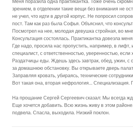
Меня поразила одна практикантка. Тоже очень скромн
зрением, в отделении такие вещи без внимания не о
не учел, что идти в другой корпус. Не попросил сопр
пост. Там как раз была Софья. Объяснил, что консульта
Посмотрел на нее, молодая девушка стройная, во мне 
Консультация состоялась. Практикантка довезла меня
Где надо, просила нас пропустить, например, в лифт, 
специалист, с ответственностью, уверенностью, если х
Раздатчицы еды. Ждешь здесь завтрак, обед, ужин, с
за домашнюю обстановку. Вы открываете дверь палаты 
Заправляя кровать, убираясь, технические сотрудники 
Вот такая она, вторая нефрология... Специализация. По
На прощание Сергей Сергеевич сказал: Мы всегда жде
Еще хочется добавить. Всю жизнь живу в этом районе.