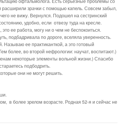
ультацию офтальмолога. Есть серьезные проблемы со 
 расширили зрачки с помощью капель. Совсем забыл, 
ичего не вижу. Вернулся. Подошел на сестринский 
остоянию, удобно, если  отвезу туда на кресле. 
то ее работа, могу ни о чем не беспокоиться. 
ть, подбадривала по дороге, вселяла уверенность. 
й. Называю ее практиканткой, а это готовый 
ем более, во второй нефрологии: научат, воспитают.)

стенам некоторые элементы вольной жизни.) Спасибо 
тараетесь подбодрить. 

оторые они не могут решить. 

и. 

,  в более зрелом возрасте. Родная 52-я и сейчас не 