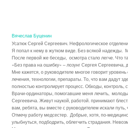
Вячеслав Буценин
Усатюк Сергей Сергеевич. Нефрологическое отделение 
Я попал к нему в жутком виде. Без всякой надежды.  
После первой же беседы,  осмотра стало легче. Что там
«Без права на ошибку» – лозунг Сергея Сергеевича, де
Мне кажется, о руководителе многое говорит уровень
лечения, технологии, препараты. То, что вам дадут з
полностью контролирует процесс. Обходы, контроль, стр
Врачи-ординаторы, помогавшие меня лечить,  молоды
Сергеевича. Живут наукой, работой. принимают блестя
вам, ребята, вы вместе с руководителем искали путь, 
Отмечу работу медсестер.  Добрые, хотя, по-медицин
улыбнуться, подбодрить, облегчить страдания. Невозм