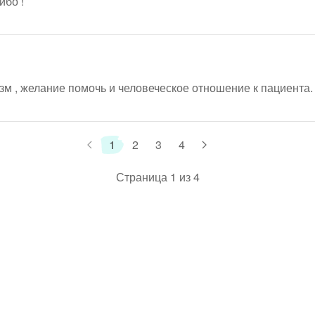
ибо !
, желание помочь и человеческое отношение к пациента. С
1
2
3
4
Страница 1 из 4