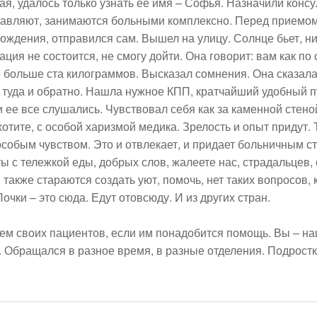
ая, удалось только узнать ее имя – Софья. Назначили конс
ставляют, занимаются больными комплексно. Перед приемом
овождения, отправился сам. Вышел на улицу. Солнце бьет, н
ция не состоится, не смогу дойти. Она говорит: вам как по с
больше ста килограммов. Высказал сомнения. Она сказала, э
 туда и обратно. Нашла нужное КПП, кратчайший удобный пу
и ее все слушались. Чувствовал себя как за каменной стено
отите, с особой харизмой медика. Зрелость и опыт придут. Т
 особым чувством. Это и отвлекает, и придает больничным 
с тележкой еды, добрых слов, жалеете нас, страдальцев, с
также стараются создать уют, помочь, нет таких вопросов, к
чки – это сюда. Едут отовсюду. И из других стран. 

м своих пациентов, если им понадобится помощь. Вы – наш
 Обращался в разное время, в разные отделения. Подростком