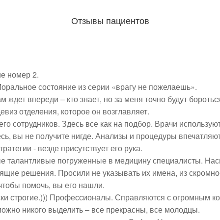
Отзывы пациентов
номер 2.  

Моральное состояние из серии «врагу не пожелаешь». 

 ждет впереди – кто знает, но за меня точно будут бороться.
виз отделения, которое он возглавляет.

 его сотрудников. Здесь все как на подбор. Врачи использ
десь, вы не получите нигде. Анализы и процедуры впечатляю
атегии - везде присутствует его рука. 

е талантливые погруженные в медицину специалисты. Наско
щие решения. Просили не указывать их имена, из скромност
чтобы помочь, вы его нашли. 

ски строгие.))) Профессионалы. Справляются с огромным ко
ожно никого выделить – все прекрасны, все молодцы.
