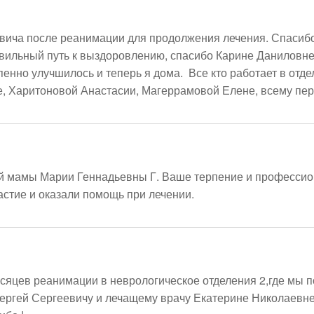
ича после реанимации для продолжения лечения. Спасибо 
авильный путь к выздоровлению, спасибо Карине Даниловне
енно улучшилось и теперь я дома.  Все кто работает в отде
, Харитоновой Анастасии, Магеррамовой Елене, всему пер
й мамы Марии Геннадьевны Г. Ваше терпение и профессион
астие и оказали помощь при лечении.
есяцев реанимации в неврологическое отделения 2,где мы п
ргей Сергеевичу и лечащему врачу Екатерине Николаевне