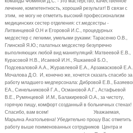
команды Фоминой Д.С. - это мастерство, качественное 
лечение, компетентность, хороший результат! В связи с 
этим,  не могу не отметить высокий профессионализм 
медицинских сестер отделения: ст.медсестры - 
Литвинцевой О.Н и Егоровой И.С., процедурных 
медсестер с легкими, умелыми руками: Тарасенко О.В., 
Глинской Я.Ю.; палатных медсестер безупречно 
выполняющих любой вид манипуляций: Матвеевой Е.В., 
Курасовой Н.В., Исаевой И.Н., Яшкаевой Б.О., 
Подсеваловой А.А., Журавлевой Е.А., Арзамасковой Е.А.,
Мочалова Д.О.  И, конечно же, хочется сказать спасибо за 
работу младшего медперсонала: Дибровой Е.В., Базяевой
ЕА., Синельниковой Г.А., Османовой А.Г., Астафьевой 
В.Е., Румянцевой  И.М., Балакиревой О.А., за чистоту, 
горячую пищу, комфорт созданный в больничных стенах! 
Спасибо, вам всем!                                      Уважаемая, 
Марьяна Анатольевна! Убедительно прошу Вас отметить 
работу выше поименованных сотрудников  Центра и 