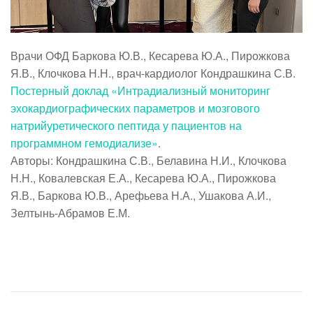
Врачи ОФД Баркова Ю.В., Кесарева Ю.А., Пирожкова
Я.В., Клочкова Н.Н., врач-кардиолог Кондрашкина С.В.
Постерный доклад «Интрадиализный мониторинг
эхокардиографических параметров и мозгового
натрийуретического пептида у пациентов на
программном гемодиализе»
.
Авторы: Кондрашкина С.В., Белавина Н.И., Клочкова
Н.Н., Ковалевская Е.А., Кесарева Ю.А., Пирожкова
Я.В., Баркова Ю.В., Арефьева Н.А., Ушакова А.И.,
Зелтынь-Абрамов Е.М.