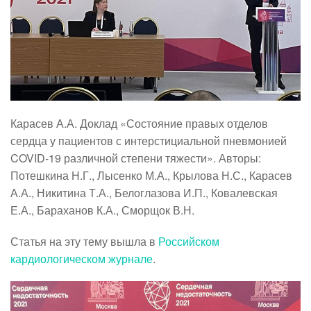
Карасев А.А. Доклад «Состояние правых отделов
сердца у пациентов с интерстициальной пневмонией
COVID-19 различной степени тяжести». Авторы:
Потешкина Н.Г., Лысенко М.А., Крылова Н.С., Карасев
А.А., Никитина Т.А., Белоглазова И.П., Ковалевская
Е.А., Бараханов К.А., Сморщок В.Н.
Статья на эту тему вышла в
Российском
кардиологическом журнале
.