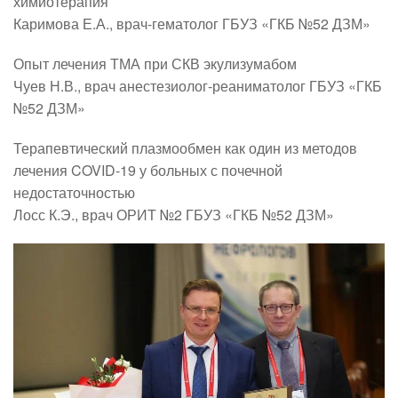
химиотерапия
Каримова Е.А., врач-гематолог ГБУЗ «ГКБ №52 ДЗМ»
Опыт лечения ТМА при СКВ экулизумабом
Чуев Н.В., врач анестезиолог-реаниматолог ГБУЗ «ГКБ
№52 ДЗМ»
Терапевтический плазмообмен как один из методов
лечения COVID-19 у больных с почечной
недостаточностью
Лосс К.Э., врач ОРИТ №2 ГБУЗ «ГКБ №52 ДЗМ»