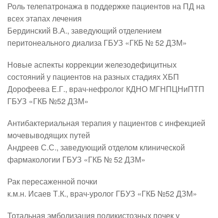
Роль телепатронажа в поддержке пациентов на ПД на
всех этапах лечения
Бердинский В.А., заведующий отделением
перитонеального диализа ГБУЗ «ГКБ № 52 ДЗМ»
Новые аспекты коррекции железодефицитных
состояний у пациентов на разных стадиях ХБП
Дорофеева Е.Г., врач-нефролог КДНО МГНПЦНиПТП
ГБУЗ «ГКБ №52 ДЗМ»
Антибактериальная терапия у пациентов с инфекцией
мочевыводящих путей
Андреев С.С., заведующий отделом клинической
фармакологии ГБУЗ «ГКБ № 52 ДЗМ»
Рак пересаженной почки
к.м.н. Исаев Т.К., врач-уролог ГБУЗ «ГКБ №52 ДЗМ»
Тотальная эмболизация поликистозных почек у