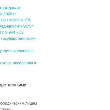
 гражданам
 и
2028 гг
006 г.Москва "Об
едицинских услуг"
 г N 944 «Об
м государственными
услуг населению в
 услуг населению в
дарственными
 юридическим лицам
истемы