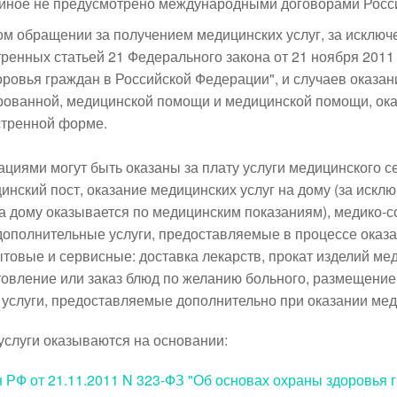
 иное не предусмотрено международными договорами Росс
ом обращении за получением медицинских услуг, за исключ
ренных статьей 21 Федерального закона от 21 ноября 2011
ровья граждан в Российской Федерации", и случаев оказани
рованной, медицинской помощи и медицинской помощи, ок
стренной форме.
циями могут быть оказаны за плату услуги медицинского с
нский пост, оказание медицинских услуг на дому (за исклю
 дому оказывается по медицинским показаниям), медико-
е дополнительные услуги, предоставляемые в процессе оказ
ытовые и сервисные: доставка лекарств, прокат изделий ме
овление или заказ блюд по желанию больного, размещени
 услуги, предоставляемые дополнительно при оказании ме
слуги оказываются на основании:
 РФ от 21.11.2011 N 323-ФЗ "Об основах охраны здоровья 