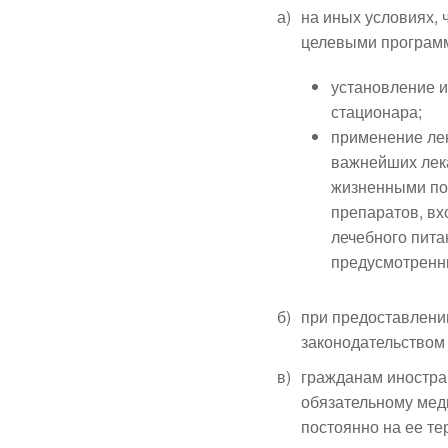
а)
на иных условиях,
целевыми программа
установление и
стационара;
применение ле
важнейших лека
жизненными по
препаратов, вх
лечебного пита
предусмотренн
б)
при предоставлени
законодательством
в)
гражданам иностран
обязательному мед
постоянно на ее т