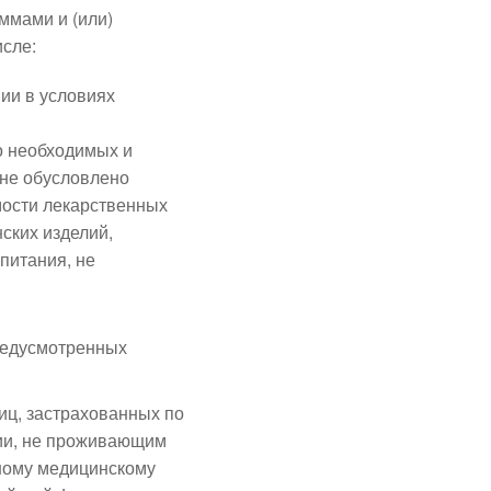
ммами и (или)
исле:
ии в условиях
о необходимых и
 не обусловлено
мости лекарственных
ских изделий,
питания, не
предусмотренных
иц, застрахованных по
ии, не проживающим
ному медицинскому