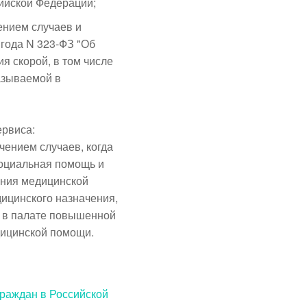
ийской Федерации;
ением случаев и
 года N 323-ФЗ "Об
я скорой, в том числе
азываемой в
ервиса:
чением случаев, когда
социальная помощь и
ания медицинской
дицинского назначения,
е в палате повышенной
дицинской помощи.
граждан в Российской