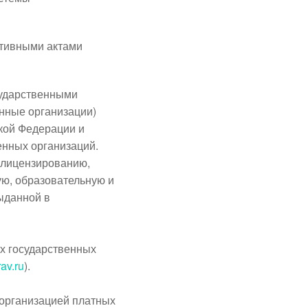
ативными актами
сударственными
нные организации)
кой Федерации и
енных организаций.
 лицензированию,
ую, образовательную и
ыданной в
х государственных
av.ru
).
 организацией платных