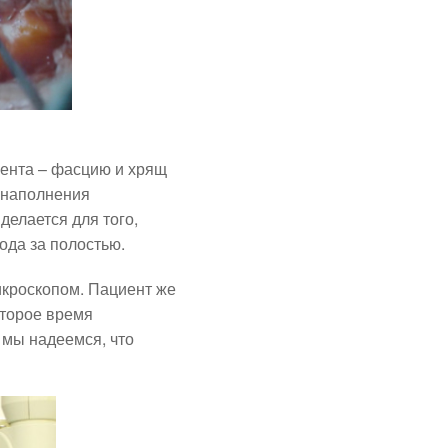
иента – фасцию и хрящ
т наполнения
елается для того,
ода за полостью.
икроскопом. Пациент же
оторое время
 мы надеемся, что