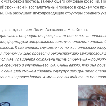
 с установкой протеза, заменяющего слуховые косточки. П
й хронический воспалительный процесс в среднем ухе пр
. Она разрушает звукопроводящие структуры среднего уха
г, зав. отделением Лилия Алексеевна Мосейкина.
ая часть операции: мы раскрываем полости, заполненн
ние, формируем антромастоидальную полость, которая 
оходом. К сожалению, слуховые косточки полностью разр
й, поэтому нужно провести реконструкцию звукопроводя
м случае у пациента сохранена часть стремечка – поднож
е среднего и внутреннего уха. Очень важно, что она по
с санацией сможем сделать слухулучшающий этап опера
ановый протез длиной 4 мм — его вы видите на мониторе 