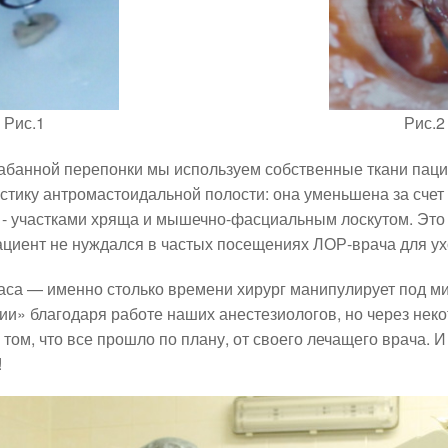
Рис.1
Рис.2
абанной перепонки мы используем собственные ткани пац
астику антромастоидальной полости: она уменьшена за сче
- участками хряща и мышечно-фасциальным лоскутом. Это д
циент не нуждался в частых посещениях ЛОР-врача для ух
аса — именно столько времени хирург манипулирует под м
ции» благодаря работе наших анестезиологов, но через нек
том, что все прошло по плану, от своего лечащего врача. И
!