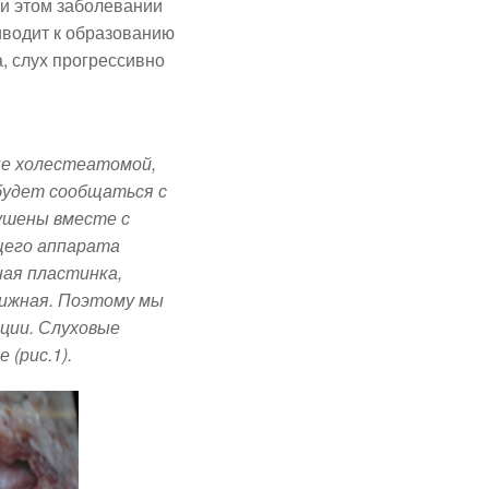
ри этом заболевании
иводит к образованию
, слух прогрессивно
ые холестеатомой,
будет сообщаться с
ушены вместе с
щего аппарата
ная пластинка,
движная. Поэтому мы
ции. Слуховые
(рис.1).