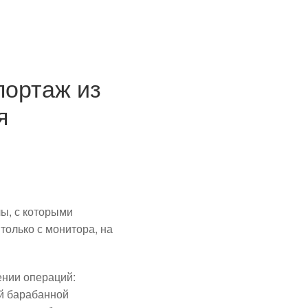
портаж из
я
ы, с которыми
только с монитора, на
ении операций:
й барабанной