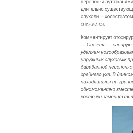
перепонки аутотканями
длительно существующи
опухоли —холестеатомы
снижается.
Комментирует отохирур
— Сначала — санирующ
удаляем новообразова
наружным слуховым пр
барабанной перепонко
среднего уха. В данно
находящаяся на границ
одномоментно вместе 
косточки заменит тит