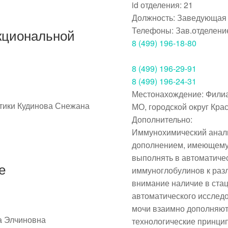
id отделения:
21
Должность:
Заведующая 
Телефоны:
Зав.отделени
кциональной
8 (499) 196-18-80
8 (499) 196-29-91
8 (499) 196-24-31
Местонахождение:
Филиа
стики Кудинова Снежана
МО, городской округ Красн
Дополнительно:
Иммунохимический анал
дополнением, имеющемуся
выполнять в автоматиче
е
иммуноглобулинов к раз
внимание наличие в ста
автоматического исследо
мочи взаимно дополняют 
а Элчиновна
технологические принци