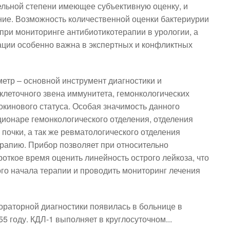
ельной степени имеющее субъективную оценку, и
ние. Возможность количественной оценки бактериурии
при мониторинге антибиотикотерапии в урологии, а
ции особенно важна в экспертных и конфликтных
тр – основной инструмент диагностики и
леточного звена иммунитета, гемонкологических
окинового статуса. Особая значимость данного
ционаре гемонкологического отделения, отделения
почки, а так же ревматологического отделения
рапию. Прибор позволяет при относительно
роткое время оценить линейность острого лейкоза, что
го начала терапии и проводить мониторинг лечения
ораторной диагностики появилась в больнице в
5 году. КДЛ-1 выполняет в круглосуточном...