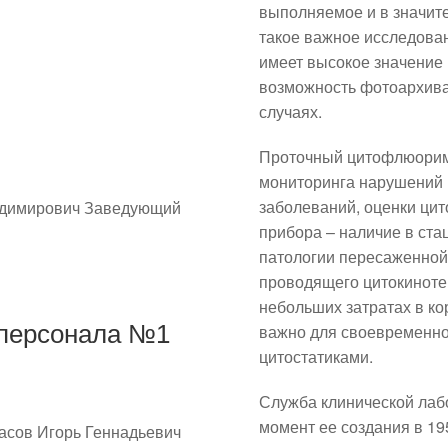
выполняемое и в значит
такое важное исследова
имеет высокое значение 
возможность фотоархива
случаях.
Проточный цитофлюориме
мониторинга нарушений к
заболеваний, оценки цит
адимирович Заведующий
прибора – наличие в ста
патологии пересаженной 
проводящего цитокиноте
небольших затратах в ко
 персонала №1
важно для своевременно
цитостатиками.
Служба клинической лаб
момент ее создания в 195
асов Игорь Геннадьевич