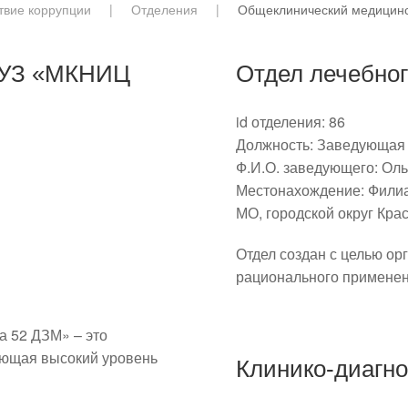
твие коррупции
Отделения
Общеклинический медицинс
ГБУЗ «МКНИЦ
Отдел лечебног
id отделения:
86
Должность:
Заведующая 
Ф.И.О. заведующего:
Оль
Местонахождение:
Филиа
МО, городской округ Крас
Отдел создан с целью ор
рационального применени
 52 ДЗМ» – это
ающая высокий уровень
Клинико-диагн